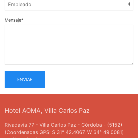
Mensaje*
ENVIAR
Hotel AOMA, Villa Carlos Paz
Rivadavia 77 - Villa Carlos Paz - Córdoba - (5152)
(Coordenadas GPS: S 31° 42.4067, W 64° 49.0081)