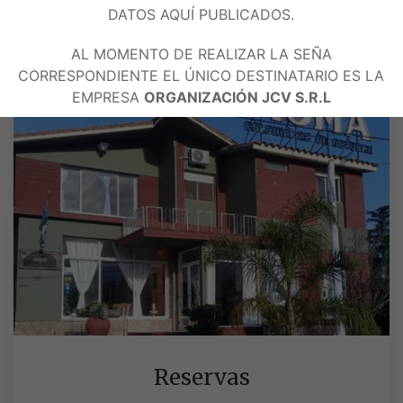
Tarifas y promociones
DATOS AQUÍ PUBLICADOS.
AL MOMENTO DE REALIZAR LA SEÑA
CORRESPONDIENTE EL ÚNICO DESTINATARIO ES LA
EMPRESA
ORGANIZACIÓN JCV S.R.L
Reservas